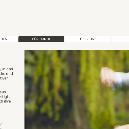
CHEN
FÜR HUNDE
ÜBER UNS
 in drei
acke und
tiven
 aus
rtigt.
h ihre
n
r
m