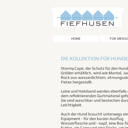
MY BUTTON
HOME
FÜR MENS
DIE KOLLEKTION FÜR HUNDE
Stormy Cape, der Schutz für den Hund,
Größen erhältlich, wird wie Mantel, J
Rock aus wasserdichtem, atmungsak
Fietex hergestellt.
Leine und Halsband werden ebenfalls
dem reflektierenden Gurtmaterial gefe
Sie sind waschbar und bestechen durc
Leichtigkeit.
Auch der Hund braucht unterwegs ei
Equipment - für den kurzen Ausflug
Wasserflasche und - napf, eine Box fü
Futter, ein Cape und eine Decke, um i