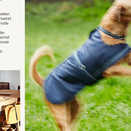
ielen
 bietet
große
der
ürtel
nnaie
l.